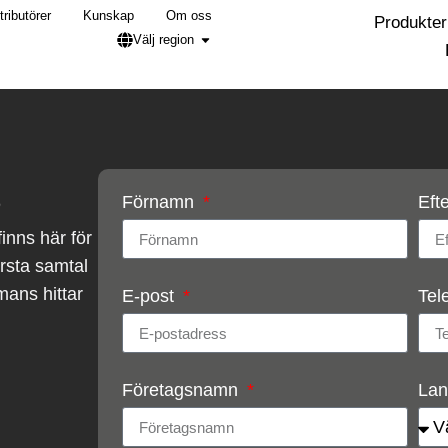
tributörer
Kunskap
Om oss
Produkter
Välj region
s
Förnamn
Eft
finns här för
första samtal
mans hittar
E-post
Tel
Företagsnamn
La