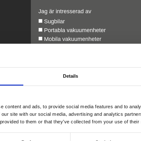
Jag är intresserad av
Sugbilar
Portabla vakuumenheter
Mobila vakuumenheter
Centrala vakuumsystem
Service
Reservdelar och tillbehör (Sugbilar)
Reservdelar och tillbehör (Vakuumenh
Details
Meddelande
e content and ads, to provide social media features and to analy
 our site with our social media, advertising and analytics partn
 provided to them or that they’ve collected from your use of their