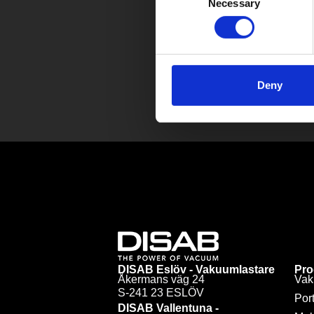
Necessary
Selection
Deny
DISAB Eslöv - Vakuumlastare
Pro
Åkermans väg 24
Vak
S-241 23 ESLÖV
Por
DISAB Vallentuna -