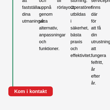
att
och
till
störning.
servicep
fastställa
uppnå
rörlayout.
Operatörer
finns
dina
genom
utbildas
där
utmaningar.
våra
i
för
alternativ,
säkerhet,
att få
anpassningar
bästa
din
och
praxis
utrustnin
funktioner.
och
att
effektivitet.
fungera
felfritt,
år
efter
år.
Kom i kontakt