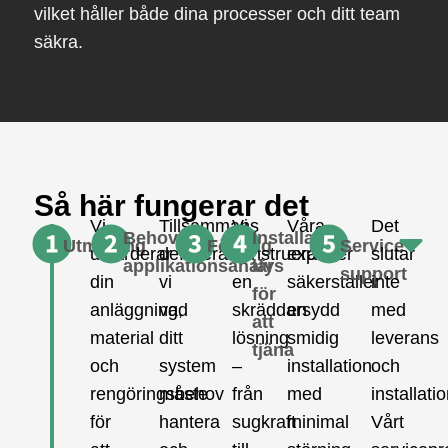
vilket håller både dina processer och ditt team
säkra.
Så här fungerar det
Vi
Tillsammans
Vi
Våra
Det
Behovs-
Installation
Utmaning
Förslag
Service
utvärderar
definierar
konstruerar
experter
slutar
applikationsanalys
lär
support
din
vi
en
säkerställer
inte
för
anläggning,
vad
skräddarsydd
en
med
att
material
ditt
lösning
smidig
leverans
tjäna
och
system
–
installation
och
rengöringsbehov
måste
från
med
installatio
för
hantera
sugkraft
minimal
Vårt