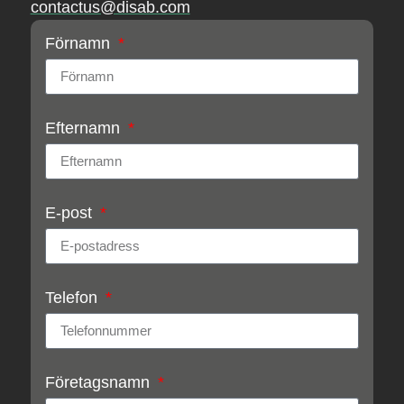
contactus@disab.com
Förnamn
Efternamn
E-post
Telefon
Företagsnamn