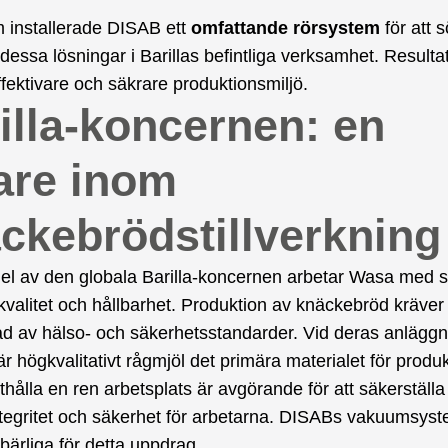
 installerade DISAB ett
omfattande rörsystem
för att 
 dessa lösningar i Barillas befintliga verksamhet. Resulta
ffektivare och säkrare produktionsmiljö.
illa-koncernen: en
are inom
ckebrödstillverkning
l av den globala Barilla-koncernen arbetar Wasa med s
kvalitet och hållbarhet. Produktion av knäckebröd kräver s
ad av hälso- och säkerhetsstandarder. Vid deras anläggn
 är högkvalitativt rågmjöl det primära materialet för produ
tthålla en ren arbetsplats är avgörande för att säkerställa
tegritet och säkerhet för arbetarna. DISABs vakuumsys
mbärliga för detta uppdrag.