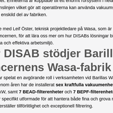
t. Enheterna är kopplade till ett enormt rörsystem i hel
nslinjen vilket gör att operatörerna kan använda vakuu
 enskild del av fabriken.
e med Leif Öster, teknisk projektledare på Wasa, som är
oncernen, för att lära oss mer om hur DISABs lösningar bid
a och effektiva arbetsmiljö.
 DISAB stödjer Barill
cernens Wasa-fabrik
 spelat en avgörande roll i verksamheten vid Barillas 
enom åren har de installerat
sex kraftfulla vakuumenhe
5 kW, samt
7 BEAD-filterenheter
och
7 BEPF-filterenhet
 specifikt utformade för att hantera både fina och grova 
rställer tillförlitlighet och exceptionell filtrering.