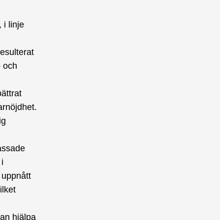
i linje
esulterat
p och
ättrat
arnöjdhet.
ig
passade
i
a uppnått
ilket
kan hjälpa