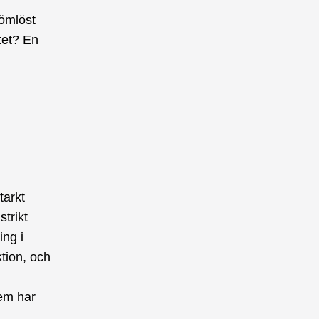
sömlöst
tet? En
tarkt
trikt
ing i
ktion, och
tem har