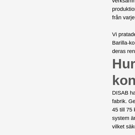
verksamhe
produktio
från varje
Vi pratad
Barilla-k
deras ren
Hur
kon
DISAB har
fabrik. G
45 till 7
system är
vilket säke