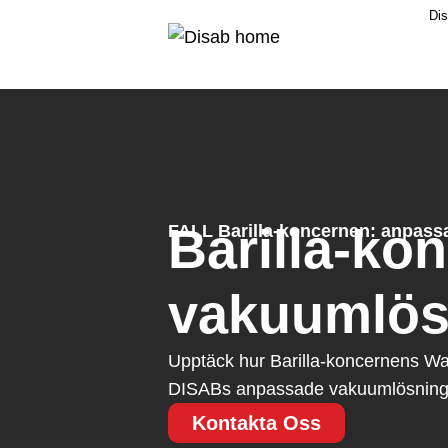
Dis
Barilla-ko
FALL Barilla-koncernen: anpass
vakuumlösn
Upptäck hur Barilla-koncernens Was
DISABs anpassade vakuumlösningar 
Kontakta Oss