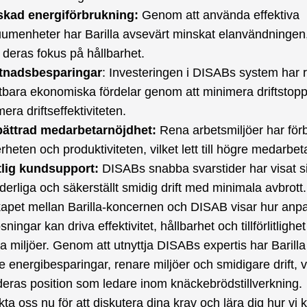
skad energiförbrukning:
Genom att använda effektiva
umenheter har Barilla avsevärt minskat elanvändningen, 
deras fokus på hållbarhet.
tnadsbesparingar
: Investeringen i DISABs system har r
tbara ekonomiska fördelar genom att minimera driftstop
mera driftseffektiviteten.
bättrad medarbetarnöjdhet:
Rena arbetsmiljöer har förb
rheten och produktiviteten, vilket lett till högre medarbet
tlig kundsupport:
DISABs snabba svarstider har visat s
derliga och säkerställt smidig drift med minimala avbrott.
kapet mellan Barilla-koncernen och DISAB visar hur an
ingar kan driva effektivitet, hållbarhet och tillförlitlighet 
lla miljöer. Genom att utnyttja DISABs expertis har Barill
 energibesparingar, renare miljöer och smidigare drift, v
deras position som ledare inom knäckebrödstillverkning.
kta oss nu
för att diskutera dina krav och lära dig hur vi 