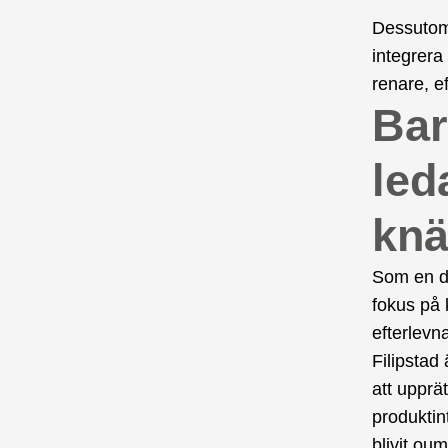
Dessutom
integrera
renare, e
Bar
led
knä
Som en de
fokus på 
efterlevn
Filipstad
att upprä
produktin
blivit ou