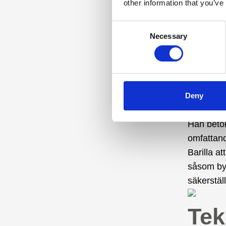
other information that you’ve
säkerhet.
eliminera
Consent
Necessary
Selection
Ins
DIS
Deny
I en inte
Han beton
omfattand
Barilla at
såsom by
säkerstäl
Tek