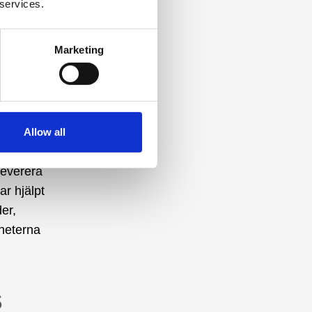
 services.
ernen
amgång.
Marketing
Allow all
 DISAB.
leverera
r hjälpt
der,
heterna
s