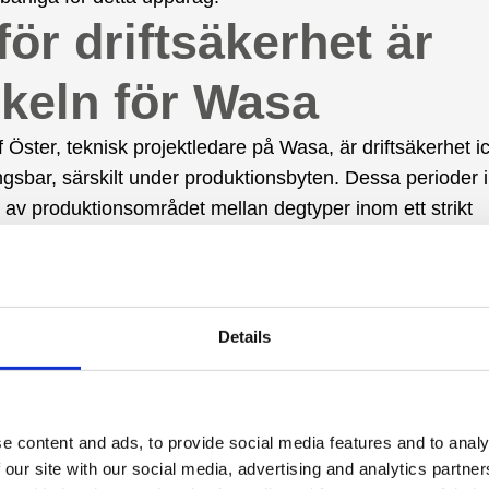
för driftsäkerhet är
keln för Wasa
if Öster, teknisk projektledare på Wasa, är driftsäkerhet i
ngsbar, särskilt under produktionsbyten. Dessa perioder 
 av produktionsområdet mellan degtyper inom ett strikt
ter. Med DISABs vakuumlösningar har Wasa kunnat möta
ekvent. Varje misslyckande med att rengöra inom denna
nna leda till kostsamma förseningar. Lyckligtvis har DIS
liga system gjort att Wasa helt kunnat undvika sådana störn
Details
asa har förlitat sig på DISABs utrustning i över 37 år ä
 föreställa sig verksamheten utan den. Innan dessa syst
e content and ads, to provide social media features and to analy
des var hanteringen av damm och avfall mycket mindre ef
 our site with our social media, advertising and analytics partn
gjorde risker för både produktionsprocessen och de anstä