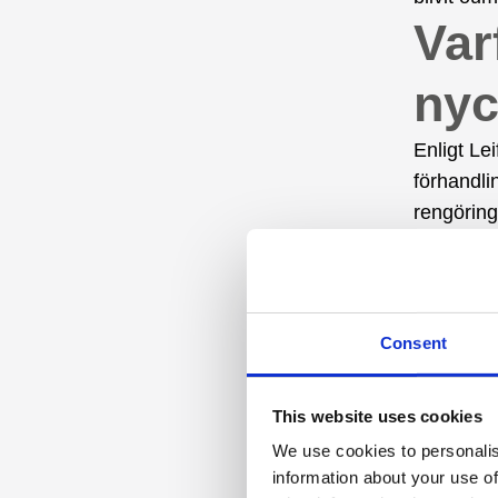
Var
nyc
Enligt Le
förhandli
rengöring
tidsföns
krav kons
skulle ku
tillförlit
Consent
Även om W
This website uses cookies
svårt att
We use cookies to personalis
integrera
information about your use of
vilket ut