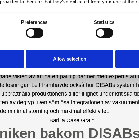
 provided to them or that they’ve collected from your use of their
 Genom att investera i DISABs expertis har Barilla-konc
t dessa utmaningar och byggt en grund för långsiktig fr
Preferences
Statistics
ikter från Leif Öster:
AB-fördelen
Allow selection
rvju delade Leif Öster sitt perspektiv på samarbetet med
ade vikten av att ha en pålitlig partner med expertis att 
e lösningar. Leif framhävde också hur DISABs system ha
t upprätthålla produktionens tillförlitlighet under kritiska ti
ten av degtyp. Den sömlösa integrationen av vakuumen
lde minimal störning och maximal effektivitet.
niken bakom DISAB