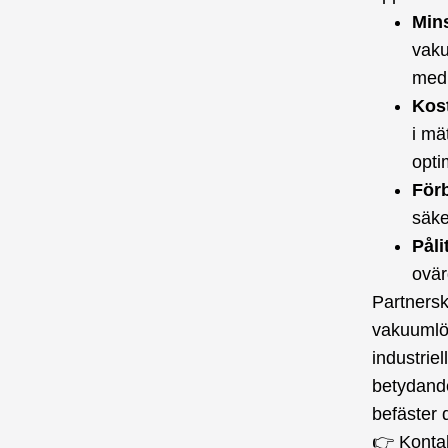
Min
vaku
med 
Kos
i mä
opti
För
säke
Påli
ovär
Partners
vakuumlösn
industrie
betydande
befäster 
👉 Konta