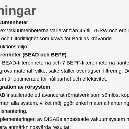
ningar
uumenheter
ex vakuumenheterna varierar från 45 till 75 kW och erb
t och tillförlitlighet som krävs för Barillas krävande
uktionsmiljö.
terenheter (BEAD och BEPF)
 BEAD-filterenheterna och 7 BEPF-filterenheterna hanter
grova material, vilket säkerställer överlägsen filtrering. 
em är optimerade för hållbarhet och effektivitet.
gration av rörsystem
B installerade ett avancerat rörnätverk som sömlöst kop
an alla system, vilket möjliggör enkel materialhanterin
llshantering.
plementeringen av DISABs anpassade vakuumsystem ha
lera anmärkningsvärda resultat: