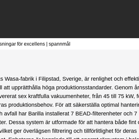
ningar för excellens | spannmål
s Wasa-fabrik i Filipstad, Sverige, är renlighet och effekti
ill att upprätthålla höga produktionsstandarder. Genom å
ererat sex kraftfulla vakuumenheter, från 45 till 75 kW, fö
ras produktionsbehov. För att säkerställa optimal hanter
avfall har Barilla installerat 7 BEAD-filterenheter och 
eter. Dessa system är utformade för att hantera både fint 
vilket ger överlägsen filtrering och tillförlitlighet för deras