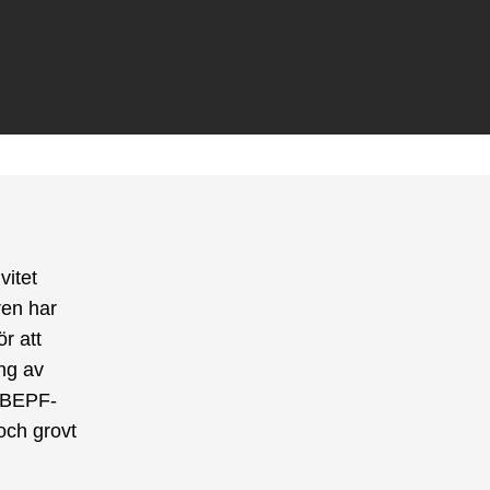
vitet
ren har
r att
ing av
7 BEPF-
och grovt