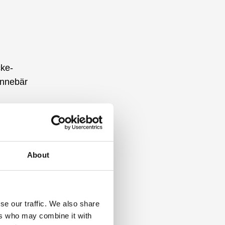
cke-
innebär
 dessa
 tidsram
ABs
ingar.
About
r det
em
se our traffic. We also share
fektiv,
ers who may combine it with
lldas