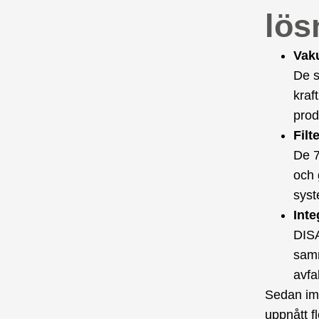
lös
Vak
De s
kraf
prod
Fil
De 7
och 
syst
Inte
DISA
samm
avfa
Sedan im
uppnått f