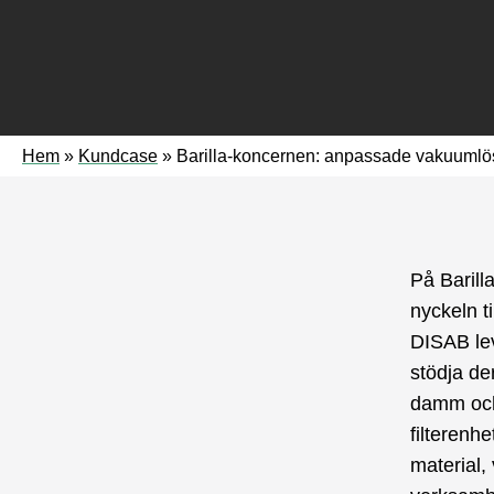
Hem
»
Kundcase
»
Barilla-koncernen: anpassade vakuumlös
På Barilla
nyckeln t
DISAB lev
stödja de
damm och 
filterenh
material, 