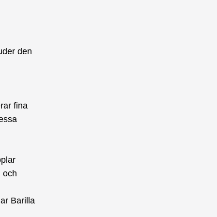
juder den
ar fina
Dessa
plar
g och
r Barilla