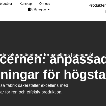
tributörer
Kunskap
Om oss
Produkter
Välj region
ncernen: anpassa
ade vakuumlösningar för excellens | spannmål
ingar för högsta 
a-fabrik säkerställer excellens med
för ren och effektiv produktion.