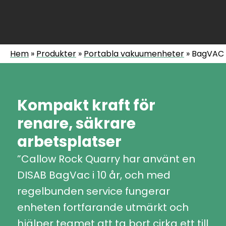
Hem
»
Produkter
»
Portabla vakuumenheter
»
BagVAC
Kompakt kraft för
renare, säkrare
arbetsplatser
”Callow Rock Quarry har använt en
DISAB BagVac i 10 år, och med
regelbunden service fungerar
enheten fortfarande utmärkt och
hjälper teamet att ta bort cirka ett till