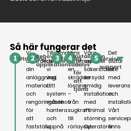
Så här fungerar det
Vi
Tillsammans
Vi
Våra
Det
Behovs-
Installation
Utmaning
Förslag
Service
utvärderar
definierar
konstruerar
experter
slutar
applikationsanalys
lär
support
din
vi
en
säkerställer
inte
för
anläggning,
vad
skräddarsydd
en
med
att
material
ditt
lösning
smidig
leverans
tjäna
och
system
–
installation
och
rengöringsbehov
måste
från
med
installati
för
hantera
sugkraft
minimal
Vårt
att
och
till
störning.
service
fastställa
uppnå
rörlayout.
Operatörer
finns