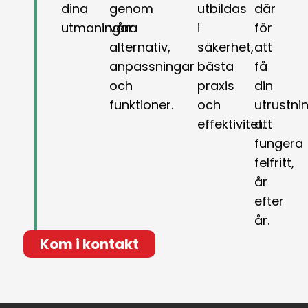
dina
genom
utbildas
där
utmaningar.
våra
i
för
alternativ,
säkerhet,
att
anpassningar
bästa
få
och
praxis
din
funktioner.
och
utrustni
effektivitet.
att
fungera
felfritt,
år
efter
år.
Kom i kontakt