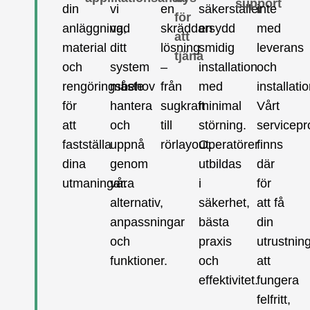
support
din
vi
en
säkerställer
inte
för
anläggning,
vad
skräddarsydd
en
med
att
material
ditt
lösning
smidig
leverans
tjäna
och
system
–
installation
och
rengöringsbehov
måste
från
med
installatio
för
hantera
sugkraft
minimal
Vårt
att
och
till
störning.
servicep
fastställa
uppnå
rörlayout.
Operatörer
finns
dina
genom
utbildas
där
utmaningar.
våra
i
för
alternativ,
säkerhet,
att få
anpassningar
bästa
din
och
praxis
utrustnin
funktioner.
och
att
effektivitet.
fungera
felfritt,