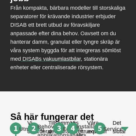
Från kompakta, bärbara modeller till storskaliga
separatorer för krävande industrier erbjuder
DISAB ett brett utbud av föravskiljare
anpassade efter dina behov. Oavsett om du
hanterar damm, granulat eller tyngre skräp är
våra system byggda för att integreras sömlöst
med
DISABs vakuumlastbilar
, stationära
enheter eller centraliserade rörsystem.
Så här fungerar det
Vi
Tillsammans
Vi
Våra
Det
Behovs-
Installation
Utmaning
Förslag
Service
utvärderar
definierar
konstruerar
experter
slutar
applikationsanalys
lär