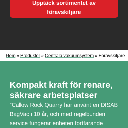
Upptäck sortimentet av
föravskiljare
Hem
»
Produkter
»
Centrala vakuumsystem
»
Föravskiljare
Kompakt kraft för renare,
säkrare arbetsplatser
”Callow Rock Quarry har använt en
DISAB
BagVac
i 10 år, och med regelbunden
service fungerar enheten fortfarande