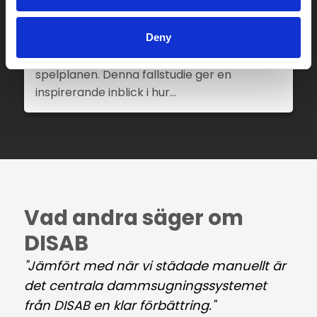
Hur SÖDRA ökade effektiviteten
med DISAB SkipVAC™
Deny
När det gäller operativ excellens och
miljöansvar kan rätt utrustning omdefiniera
spelplanen. Denna fallstudie ger en
inspirerande inblick i hur…
Vad andra säger om
DISAB
"Jämfört med när vi städade manuellt är
det centrala dammsugningssystemet
från DISAB en klar förbättring."