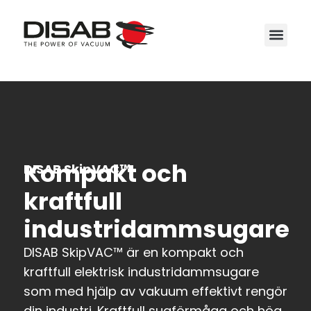
Service
Kompakt och
DISAB SkipVAC™
kraftfull
industridammsugare
DISAB SkipVAC™ är en kompakt och
kraftfull elektrisk industridammsugare
som med hjälp av vakuum effektivt rengör
din industri. Kraftfull sugförmåga och hög