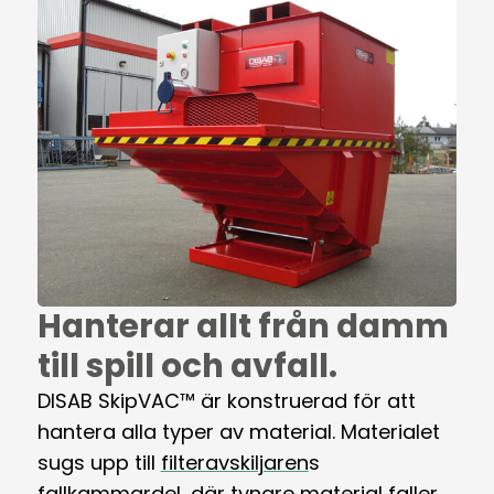
Hanterar allt från damm
till spill och avfall.
DISAB SkipVAC™ är konstruerad för att
hantera alla typer av material. Materialet
sugs upp till
filteravskiljaren
s
fallkammardel, där tyngre material faller