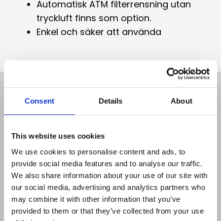
Automatisk ATM filterrensning utan
tryckluft finns som option.
Enkel och säker att använda
Hyr din vakuumlösning
Consent
Details
About
Arbetstoppar eller
tillfälliga utmaningar
i din verksamhet?
This website uses cookies
Från
We use cookies to personalise content and ads, to
industridammsugare
provide social media features and to analyse our traffic.
We also share information about your use of our site with
till vakuumlastare,
our social media, advertising and analytics partners who
att hyra för lång eller
may combine it with other information that you’ve
kort tid. Säkert, enkelt
provided to them or that they’ve collected from your use
och flexibelt.