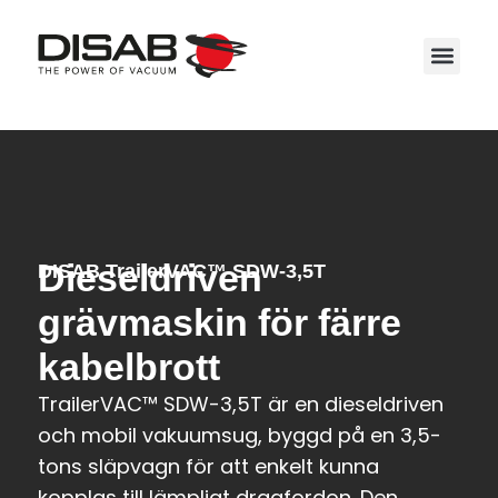
Service
Dieseldriven
DISAB TrailerVAC™ SDW-3,5T
grävmaskin för färre
kabelbrott
TrailerVAC™ SDW-3,5T är en dieseldriven
och mobil vakuumsug, byggd på en 3,5-
tons släpvagn för att enkelt kunna
kopplas till lämpligt dragfordon. Den