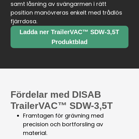
samt låsning av svängarmen i rätt
position manövreras enkelt med trådlös
fjärrdosa.
Ladda ner TrailerVAC™ SDW-3,5T
Produktblad
Fördelar med DISAB
TrailerVAC™ SDW-3,5T
Framtagen för grävning med
precision och bortforsling av
material.