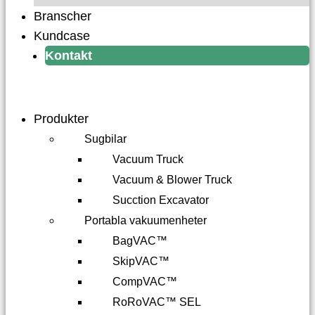
Branscher
Kundcase
Kontakt
Produkter
Sugbilar
Vacuum Truck
Vacuum & Blower Truck
Sucction Excavator
Portabla vakuumenheter
BagVAC™
SkipVAC™
CompVAC™
RoRoVAC™ SEL