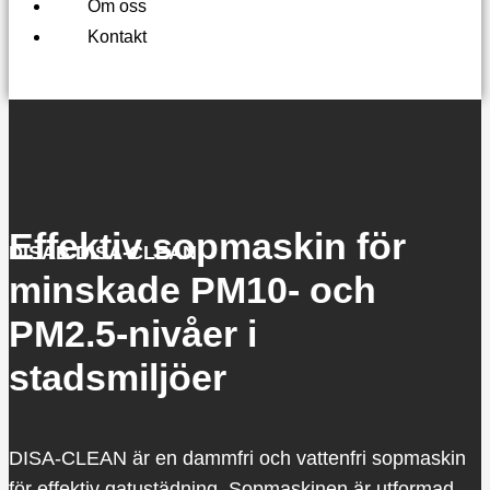
Om oss
Kontakt
Effektiv sopmaskin för
DISAB DISA-CLEAN
minskade PM10- och
PM2.5-nivåer i
stadsmiljöer
DISA-CLEAN är en dammfri och vattenfri sopmaskin
för effektiv gatustädning. Sopmaskinen är utformad