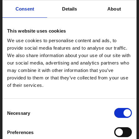
Land
Consent
Details
About
This website uses cookies
Jag är intresserad av
We use cookies to personalise content and ads, to
Sugbilar
provide social media features and to analyse our traffic.
Portabla vakuumenheter
We also share information about your use of our site with
Mobila vakuumenheter
our social media, advertising and analytics partners who
Centrala vakuumsystem
may combine it with other information that you’ve
provided to them or that they’ve collected from your use
Service
of their services.
Reservdelar och tillbehör (Sugbilar)
Reservdelar och tillbehör
(Vakuumenheter)
Consent
Necessary
Selection
Meddelande
Preferences