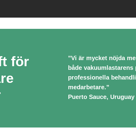
t för
”Vi är mycket nöjda m
både vakuumlastarens 
are
professionella behandli
medarbetare.”
r
Puerto Sauce, Uruguay