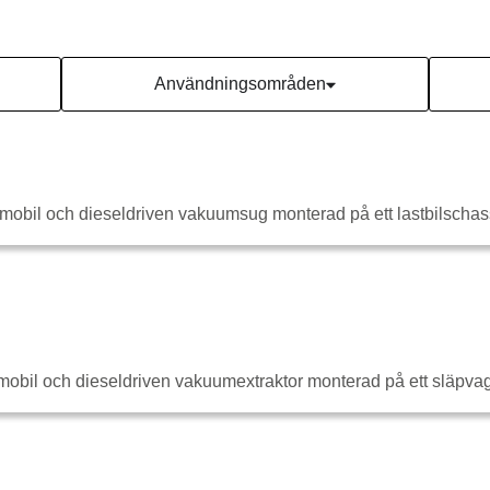
Användningsområden
il och dieseldriven vakuumsug monterad på ett lastbilschassi.
il och dieseldriven vakuumextraktor monterad på ett släpvagns