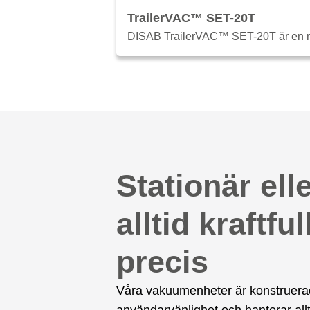
TrailerVAC™ SET-20T
DISAB TrailerVAC™ SET-20T är en mobi
Stationär ell
alltid kraftfull
precis
Våra vakuumenheter är konstruerad
användarvänlighet och hanterar allt 