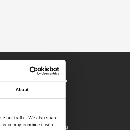
ändning för
About
ningar
rent, transportera material,
se our traffic. We also share
u räkna med att hitta en
ers who may combine it with
na behov. En säker och trygg