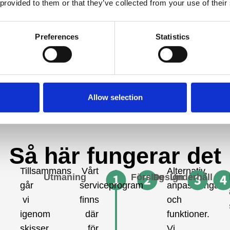
 provided to them or that they’ve collected from your use of their
arbetsmiljö är en självklar
utformade för att underlätt
Preferences
Statistics
användarvänlighet och mins
effektivt utfört arbete och en
Allow selection
Så här fungerar det
Tillsammans
Vårt
Alternativ,
Utmaning
Förslag
Design
Underhåll
går
serviceprogram
anpassningar
vi
finns
och
igenom
där
funktioner.
skisser,
för
Vi