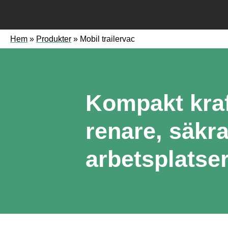
Hem
»
Produkter
»
Mobil trailervac
Kompakt kraf
renare, säkr
arbetsplatse