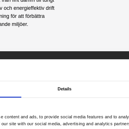
och energieffektiv drift
ing för att förbättra
vande miljöer.
Enkel anv
Details
tuffa utma
Oavsett om du behöver hålla 
e content and ads, to provide social media features and to analy
återvinna eller gräva, kan d
 our site with our social media, advertising and analytics partn
vakuumenhet som passar di