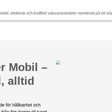
l, elektrisk och kraftfull vakuumextraktor monterad på ett slä
er Mobil –
, alltid
e för hållbarhet och
från fint damm till tungt