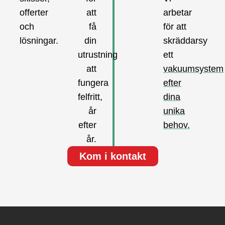
offerter
att
arbetar
och
få
för att
lösningar.
din
skräddarsy
utrustning
ett
att
vakuumsystem
fungera
efter
felfritt,
dina
år
unika
efter
behov.
år.
Kom i kontakt